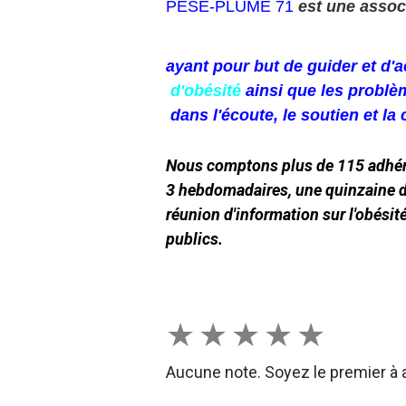
P
È
SE-PLUME 71
e
st une associ
ayant pour but de guider et d
d'obésité
ainsi que les problè
dans l'écoute, le soutien et la c
Nous comptons plus de 115 adhéren
3 hebdomadaires, une quinzaine d
réunion d'information sur l'obésité
publics.
★
★
★
★
★
Aucune note. Soyez le premier à a