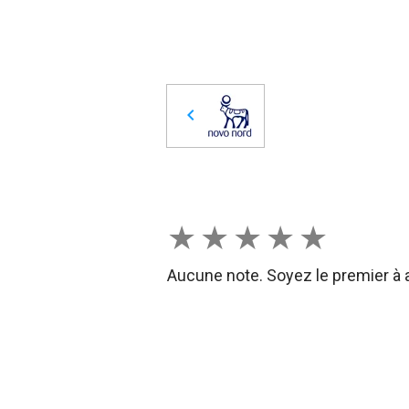
★
★
★
★
★
Aucune note. Soyez le premier à a